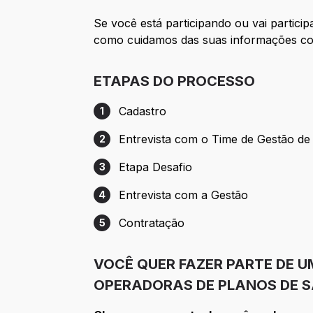
Se você está participando ou vai partici
como cuidamos das suas informações com
ETAPAS DO PROCESSO
Cadastro
1
Etapa 1: Cadastro
Entrevista com o Time de Gestão de
2
Etapa 2: Entrevista com o Time de Gestã
Etapa Desafio
3
Etapa 3: Etapa Desafio
Entrevista com a Gestão
4
Etapa 4: Entrevista com a Gestão
Contratação
5
Etapa 5: Contratação
VOCÊ QUER FAZER PARTE DE 
OPERADORAS DE PLANOS DE S