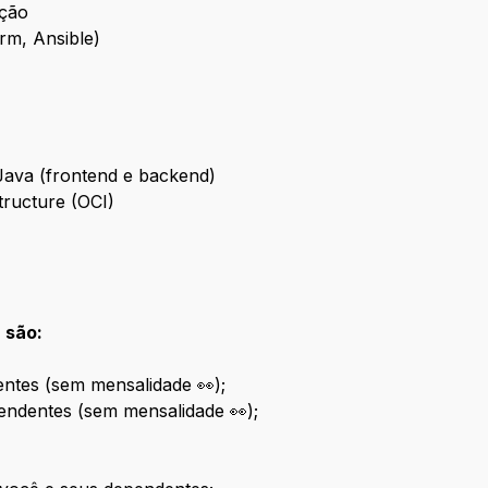
ação
rm, Ansible)
ava (frontend e backend)
tructure (OCI)
 são:
ntes (sem mensalidade 👀);
endentes (sem mensalidade 👀);