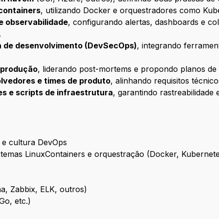
containers
, utilizando Docker e orquestradores como Ku
e observabilidade
, configurando alertas, dashboards e c
.
da de desenvolvimento (DevSecOps)
, integrando ferrament
e produção
, liderando post-mortems e propondo planos de 
lvedores e times de produto
, alinhando requisitos técnic
s e scripts de infraestrutura
, garantindo rastreabilidade
 e cultura DevOps
stemas LinuxContainers e orquestração (Docker, Kubernet
, Zabbix, ELK, outros)
Go, etc.)