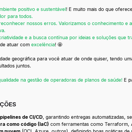
biente positivo e sustentável
! E muito mais do que oferec
lor para todos.
reconhecer nossos erros. Valorizamos o conhecimento e a
va.
criatividade e a busca contínua por ideias e soluções que
a de atuar com
excelência
! 🤩
dade geográfica para você atuar de onde quiser, tendo uma 
ultados juntos.
ualidade na gestão de operadoras de planos de saúde!
E p
IÇÕES
pipelines de CI/CD
, garantindo entregas automatizadas, se
ura como código (IaC)
com ferramentas como Terraform, An
 em nuvem
(OCI, Azure, outros), definindo boas práticas de