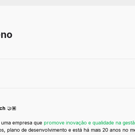
eno
balho: Remoto
ech
🤝🏽
de uma empresa que
promove inovação e qualidade na gestã
ios, plano de desenvolvimento e está há mais 20 anos n